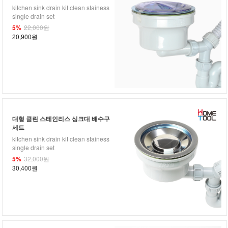
kitchen sink drain kit clean stainess
single drain set
5%
22,000원
20,900원
대형 클린 스테인리스 싱크대 배수구
세트
kitchen sink drain kit clean stainess
single drain set
5%
32,000원
30,400원