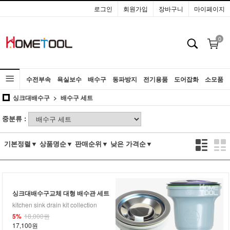
로그인
회원가입
장바구니
마이페이지
0
수전부속
욕실보수
배수구
동파방지
전기용품
도어잡화
소모품
싱크대배수구
배수구 세트
공구
중분류 :
기본정렬▼
상품명순▼
판매순위▼
낮은 가격순▼
싱크대배수구교체 대형 배수관 세트
kitchen sink drain kit collection
5%
18,000원
17,100원