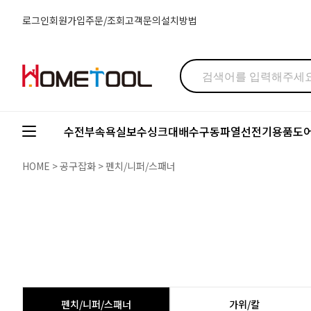
로그인
회원가입
주문/조회
고객문의
설치방법
수전부속
욕실보수
싱크대배수구
동파열선
전기용품
도
HOME
>
공구잡화
>
펜치/니퍼/스패너
펜치/니퍼/스패너
가위/칼