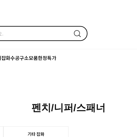
어잡화
수공구
소모품
한정특가
펜치/니퍼/스패너
기타 잡화