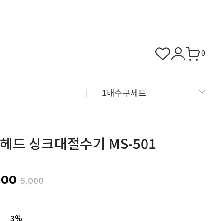
0
1
배수구세트
2
뚜껑/덮개/거름망
헤드 싱크대절수기 MS-501
3
바닥배관자재
4
동파방지열선
500
5,000
5
칼브럭/피스
3%