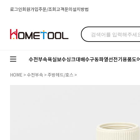
로그인
회원가입
주문/조회
고객문의
설치방법
수전부속
욕실보수
싱크대배수구
동파열선
전기용품
도
HOME
>
수전부속
>
주방헤드/호스
>