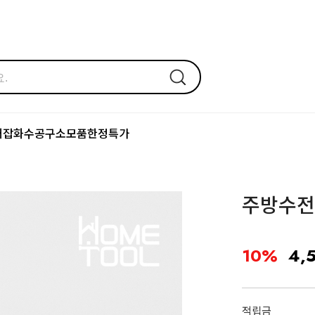
어잡화
수공구
소모품
한정특가
주방수전
10%
4,
적립금