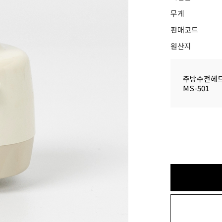
무게
판매코드
원산지
주방수전헤드
MS-501