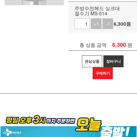
주방수전헤드 싱크대
절수기 MS-514
+1
-1
6,300
원
6,300
원
총 상품 금액
관심상품
장바구니
구매하기