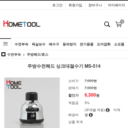
로그인
회원가입
장바구니
마이페이지
0
수전부속
욕실보수
배수구
동파방지
전기용품
도어잡화
소모품
수전부속
주방헤드/호스
공구
주방수전헤드 싱크대절수기 MS-514
소비가
7,000원
판매가
7,000원
6,300
할인가
원
적립금
3%
(무게별 차등)
지역
배송비
별
상품 무게