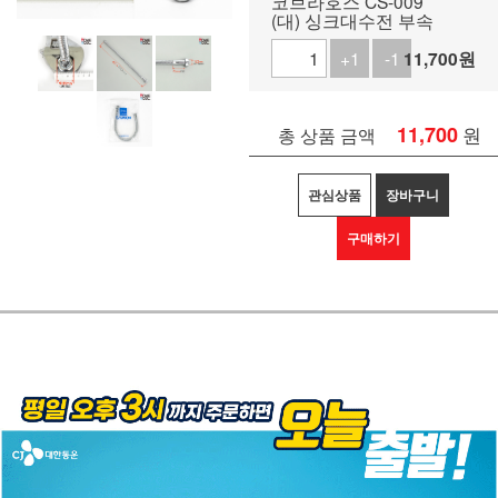
코브라호스 CS-009
(대) 싱크대수전 부속
+1
-1
11,700
원
11,700
원
총 상품 금액
관심상품
장바구니
구매하기