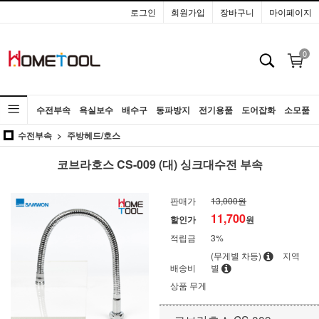
로그인
회원가입
장바구니
마이페이지
0
수전부속
욕실보수
배수구
동파방지
전기용품
도어잡화
소모품
수전부속
주방헤드/호스
공구
코브라호스 CS-009 (대) 싱크대수전 부속
판매가
13,000원
11,700
할인가
원
적립금
3%
(무게별 차등)
지역
배송비
별
상품 무게