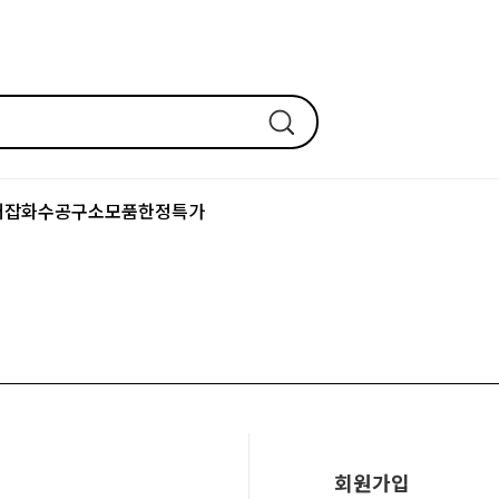
어잡화
수공구
소모품
한정특가
회원가입