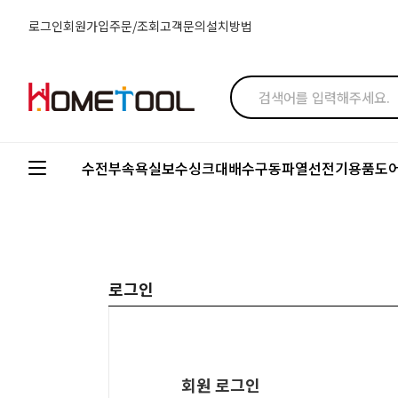
로그인
회원가입
주문/조회
고객문의
설치방법
수전부속
욕실보수
싱크대배수구
동파열선
전기용품
도
로그인
회원 로그인