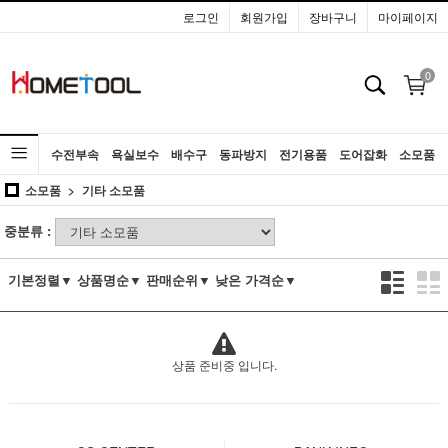
로그인
회원가입
장바구니
마이페이지
0
수전부속
욕실보수
배수구
동파방지
전기용품
도어잡화
소모품
소모품
기타 소모품
공구
중분류 :
기본정렬▼
상품명순▼
판매순위▼
낮은 가격순▼
상품 준비중 입니다.