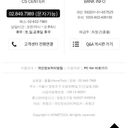
CS CENTER
BANK INFO
국민 592201-01-657525
02.849.7989 (문자가능)
우리 1005-902-409193
팩스: 02-832-7980
상담시간 : 오전10시 ~ 오후6시
휴무 : 토,일,공휴일 휴무
예금주 : 최형근(홈툴)
이용안내
|
|
이용약관
|
개인정보처리방침
PC Ver 바로가기
상호명 : 홈툴(HomeTool) / 전화 : 02-849-7989
주소 : 서울시 영등포구 도림로80길 3 (신길동,3층)
사업자등록번호 : 108-14-88501
통신판매업신고 : 영등포구청 제2007-04953호
대표 : 최형근 / 개인정보관리책임자 : 최형근
Copyright © HOMETOOL All rights reserved.