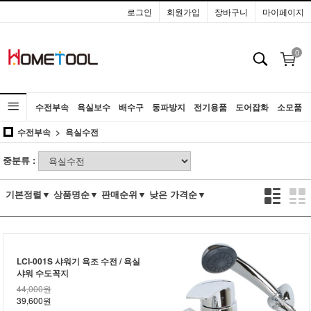
로그인
회원가입
장바구니
마이페이지
0
수전부속
욕실보수
배수구
동파방지
전기용품
도어잡화
소모품
수전부속
욕실수전
공구
중분류 :
기본정렬▼
상품명순▼
판매순위▼
낮은 가격순▼
LCI-001S 샤워기 욕조 수전 / 욕실
샤워 수도꼭지
44,000원
39,600원