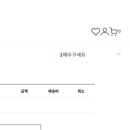
0
1
배수구세트
2
뚜껑/덮개/거름망
3
바닥배관자재
금액
배송비
취소
4
동파방지열선
5
칼브럭/피스