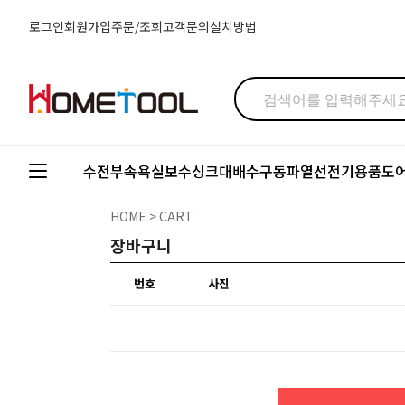
로그인
회원가입
주문/조회
고객문의
설치방법
수전부속
욕실보수
싱크대배수구
동파열선
전기용품
도
HOME
> CART
장바구니
번호
사진