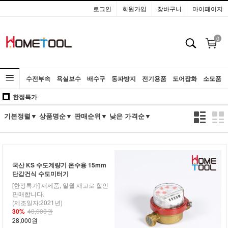
로그인
회원가입
장바구니
마이페이지
0
수전부속
욕실보수
배수구
동파방지
전기용품
도어잡화
소모품
한정특가
공구
기본정렬▼
상품명순▼
판매순위▼
낮은 가격순▼
국산 KS 수도계량기 온수용 15mm
단갑건식 수도미터기
[한정특가] 새제품, 일월 재고로 할인
판매합니다.
(제조일자:2021년)
30%
40,000원
28,000원