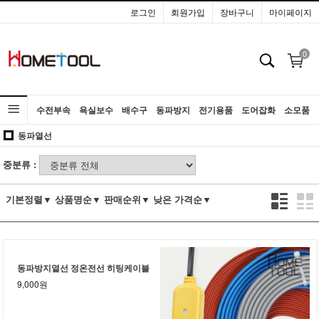
로그인
회원가입
장바구니
마이페이지
0
수전부속
욕실보수
배수구
동파방지
전기용품
도어잡화
소모품
동파열선
공구
중분류 :
기본정렬▼
상품명순▼
판매순위▼
낮은 가격순▼
동파방지열선 정온전선 히팅케이블
9,000원