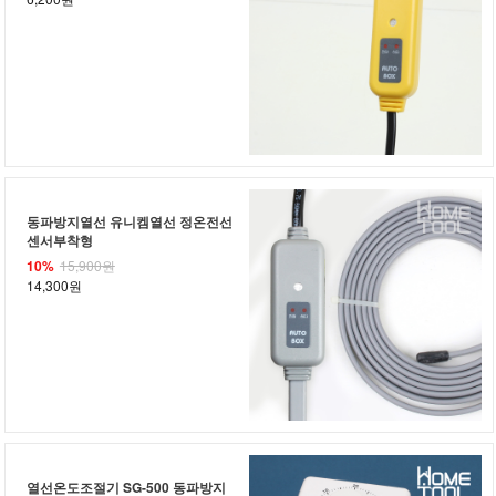
동파방지열선 유니켐열선 정온전선
센서부착형
10%
15,900원
14,300원
열선온도조절기 SG-500 동파방지