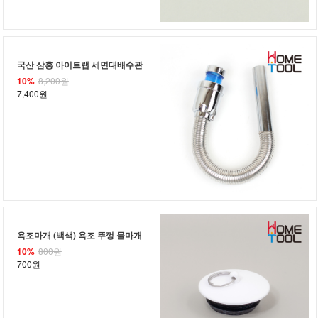
국산 삼흥 아이트랩 세면대배수관
10%
8,200원
7,400원
욕조마개 (백색) 욕조 뚜껑 물마개
10%
800원
700원