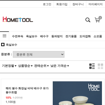
로그인
회원가입
장바구니
마이페이지
0
수전부속
욕실보수
배수구
동파방지
전기용품
도어잡화
소모품
욕실보수
공구
중분류 :
기본정렬▼
상품명순▼
판매순위▼
낮은 가격순▼
해리 봉수 화장실 바닥 배수구 유가
봉수트랩
10%
1,200원
1,100원