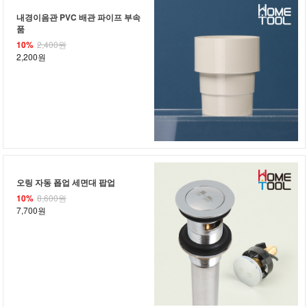
내경이음관 PVC 배관 파이프 부속
품
10%
2,400원
2,200원
오링 자동 폽업 세면대 팝업
10%
8,600원
7,700원