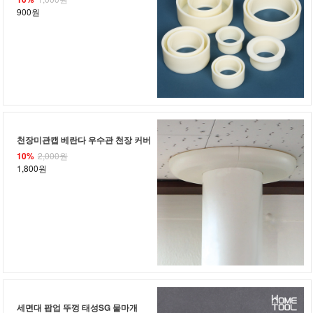
900원
천장미관캡 베란다 우수관 천장 커버
10%
2,000원
1,800원
세면대 팝업 뚜껑 태성SG 물마개