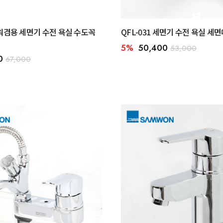
샤워겸용 세면기 수전 욕실 수도꼭
QFL-031 세면기 수전 욕실 세
5%
50,400
53,000
0
67,000