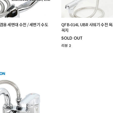
샤워겸용 세면대 수전 / 세면기 수도
QFB-014L UBR 샤워기 수전 
꼭지
SOLD OUT
리뷰 2