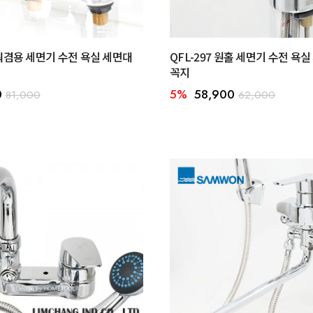
샤워겸용 세면기 수전 욕실 세면대
QFL-297 원홀 세면기 수전 욕
꼭지
0
5%
58,900
81,000
62,000