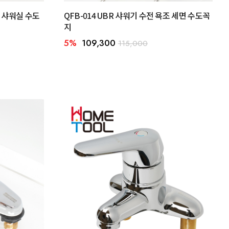
실 샤워실 수도
QFB-014 UBR 샤워기 수전 욕조 세면 수도꼭
지
5%
109,300
115,000