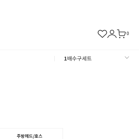
0
1
배수구세트
2
뚜껑/덮개/거름망
3
바닥배관자재
4
동파방지열선
5
칼브럭/피스
주방헤드/호스