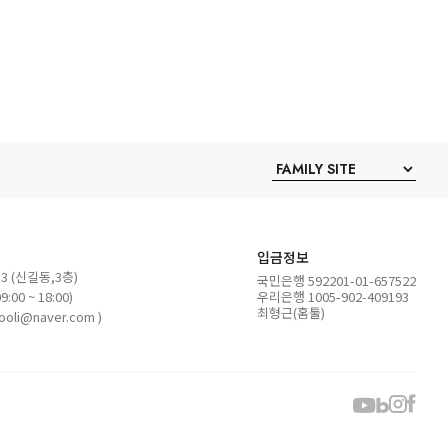
입금정보
 (신길동,3층)
국민은행 592201-01-657522
:00 ~ 18:00)
우리은행 1005-902-409193
최형근(홈툴)
ooli@naver.com )