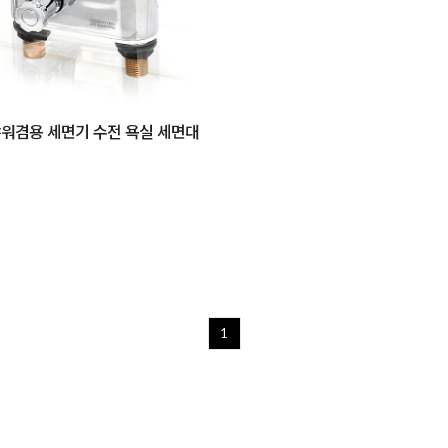
 샤워겸용 세면기 수전 욕실 세면대
1