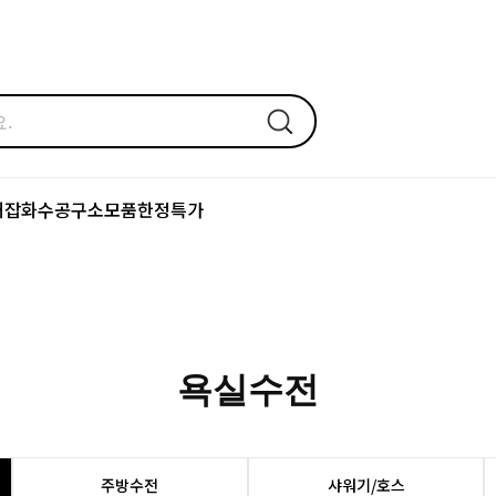
어잡화
수공구
소모품
한정특가
욕실수전
주방수전
샤워기/호스