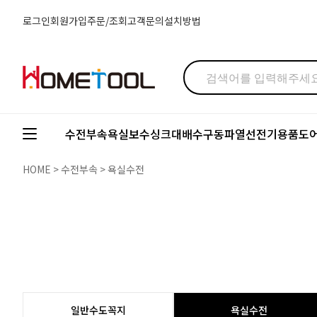
로그인
회원가입
주문/조회
고객문의
설치방법
수전부속
욕실보수
싱크대배수구
동파열선
전기용품
도
HOME
>
수전부속
>
욕실수전
일반수도꼭지
욕실수전